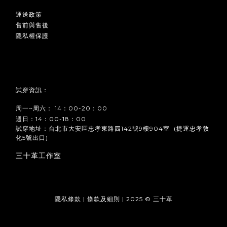
運送政策
售前與售後
隱私權保護
試穿資訊：
周一~周六： 14：00-20：00
週日：14：00-18：00
試穿地址：台北市大安區忠孝東路四142號9樓904室 (捷運忠孝敦
化5號出口)
三十革工作室
隱私條款 | 條款及細則 | 2025 © 三十革