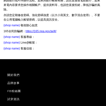
網路銀行或ATM操作流程。如果與銀行帳務有關，請您直接致電給銀行，如果
來電內容要求您操作相關帳戶、提供資料等，也請您直接拒絕，降低詐騙的風
險。
亦請您定期修改密碼、強化密碼強度（以大小寫英文、數字混合使用）、不要
在公用電腦輸入帳號密碼，以提高資訊安全。
{shop name}
敬祝順心如意
165全民防騙網：
https://165.npa.gov.tw/#/
{shop name}
客服專線：
{shop name}
Line@帳號：
{shop name}
客服信箱：
關於我們
品牌故事
FB粉絲團
試穿資訊