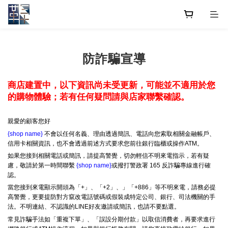
防詐騙宣導
商店建置中，以下資訊尚未受更新，可能並不適用於您
的購物體驗；若有任何疑問請與店家聯繫確認。
親愛的顧客您好
{shop name}
不會以任何名義、理由透過簡訊、電話向您索取相關金融帳戶、
信用卡相關資訊，也不會透過前述方式要求您前往銀行臨櫃或操作ATM。
如果您接到相關電話或簡訊，請提高警覺，切勿輕信不明來電指示，若有疑
慮，敬請於第一時間聯繫
{shop name}
或撥打警政署 165 反詐騙專線進行確
認。
當您接到來電顯示開頭為「+」、「+2」、」「+886」等不明來電，請務必提
高警覺，更要提防對方竄改電話號碼或假裝成特定公司、銀行、司法機關的手
法。不明連結、不認識的LINE好友邀請或簡訊，也請不要點選。
常見詐騙手法如「重複下單」、「誤設分期付款」以取信消費者，再要求進行