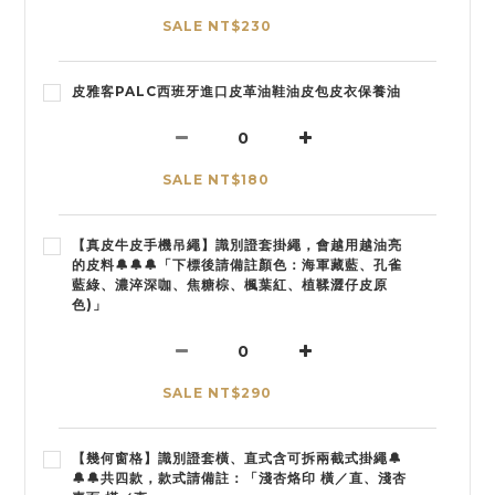
SALE NT$230
皮雅客PALC西班牙進口皮革油鞋油皮包皮衣保養油
SALE NT$180
【真皮牛皮手機吊繩】識別證套掛繩，會越用越油亮
的皮料🔔🔔🔔「下標後請備註顏色：海軍藏藍、孔雀
藍綠、濃淬深咖、焦糖棕、楓葉紅、植鞣澀仔皮原
色)」
SALE NT$290
【幾何窗格】識別證套橫、直式含可拆兩截式掛繩🔔
🔔🔔共四款，款式請備註：「淺杏烙印 橫／直、淺杏