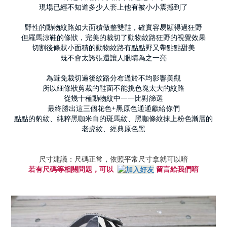
現場已經不知道多少人套上他有被小小震撼到了
野性的動物紋路如大面積做整雙鞋，確實容易顯得過狂野
但羅馬涼鞋的條狀，完美的裁切了動物紋路狂野的視覺效果
切割後條狀小面積的動物紋路有點點野又帶點點甜美
既不會太誇張還讓人眼睛為之一亮
為避免裁切過後紋路分布過於不均影響美觀
所以細條狀剪裁的鞋面不能挑色塊太大的紋路
從幾十種動物紋中一一比對篩選
最終勝出這三個花色+黑原色通通獻給你們
點點的豹紋、純粹黑咖米白的斑馬紋、黑咖條紋抹上粉色漸層的
老虎紋、經典原色黑
尺寸建議：尺碼正常，依照平常尺寸拿就可以唷
若有尺碼等相關問題，可以
留言給我們唷