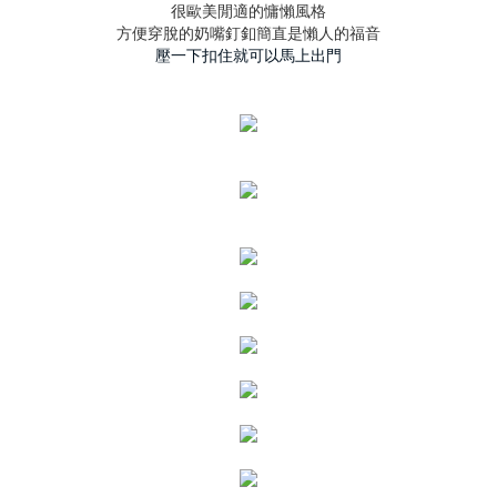
很歐美閒適的慵懶風格
方便穿脫的奶嘴釘釦簡直是懶人的福音
壓一下扣住就可以馬上出門