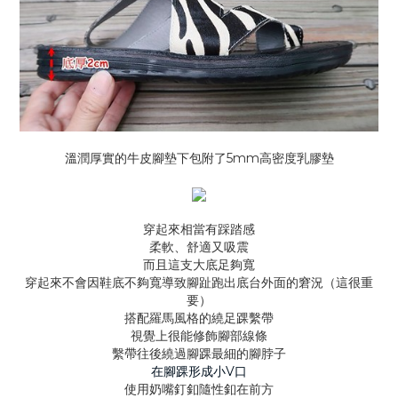
溫潤厚實的牛皮腳墊下包附了5mm高密度乳膠墊
穿起來相當有踩踏感
柔軟、舒適又吸震
而且這支大底足夠寬
穿起來不會因鞋底不夠寬導致腳趾跑出底台外面的窘況（這很重
要）
搭配羅馬風格的繞足踝繫帶
視覺上很能修飾腳部線條
繫帶往後繞過腳踝最細的腳脖子
在
腳踝形成小V口
使用奶嘴釘釦隨性釦在前方