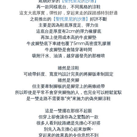
延續好穿的
【聖托里尼的沙灘】
再一款同樣底台、不同風格的涼鞋
這支大底厚實，彈性好，穿起來走的踩踏感特別舒適
之前推出的
【聖托里尼的沙灘】
好評不斷
主要是因為鞋底厚度足、彈力佳
這底台是厚度有2cm的彈力橡膠底
再加上使用成本高的牛皮腳墊
牛皮腳墊底下車縫包覆了5mm高密度乳膠層
牛皮腳墊是會隨穿著時間
吸附汗水、油漬，越穿越發亮的那種唷
雖然是涼鞋
可繞帶斜度、寬度均設計完美的將腳版牽制固定
雖然是夾腳
但主要牽制腳板的是腳背上的兩條繞帶
所以即使是平常不會穿夾腳拖的人，也完全可以輕鬆駕馭
是一雙走路不需要靠"夾"來施力的偽夾腳涼鞋
這是一雙擺在那很不起眼
但穿上卻會讓你為之驚豔的一款
很多人看到紋路總是先擔心不好搭
別先入為主擔心起來放啊~
穿起來的效果真的令你意想不到