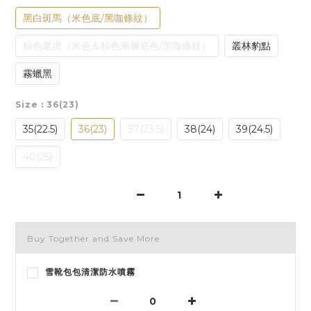
黑白斑馬（米色底/黑咖條紋）
粉色老虎（米色＆粉色漸層底色/黑咖條紋）
叢林豹點
霧蠟黑
Size
: 36(23)
35(22.5)
36(23)
37(23.5)
38(24)
39(24.5)
40(25)
Buy Together and Save More
雪靴包包清潔防水噴霧