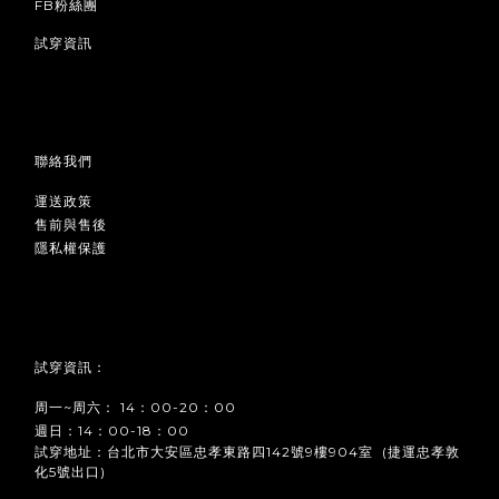
FB粉絲團
試穿資訊
聯絡我們
運送政策
售前與售後
隱私權保護
試穿資訊：
周一~周六： 14：00-20：00
週日：14：00-18：00
試穿地址：台北市大安區忠孝東路四142號9樓904室 (捷運忠孝敦
化5號出口)