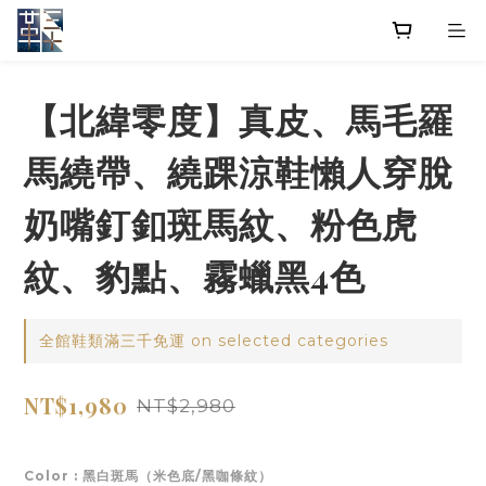
【北緯零度】真皮、馬毛羅
馬繞帶、繞踝涼鞋懶人穿脫
奶嘴釘釦斑馬紋、粉色虎
紋、豹點、霧蠟黑4色
全館鞋類滿三千免運 on selected categories
NT$1,980
NT$2,980
Color
: 黑白斑馬（米色底/黑咖條紋）