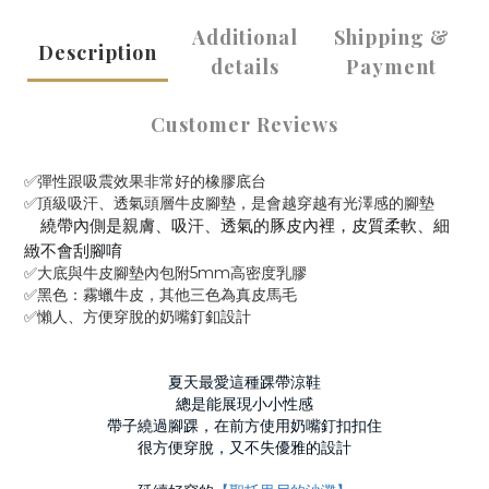
Additional
Shipping &
Description
details
Payment
Customer Reviews
✅彈性跟吸震效果非常好的橡膠底台
✅頂級吸汗、透氣頭層牛皮腳墊，是會越穿越有光澤感的腳墊
✅
繞帶內側是親膚、吸汗、透氣的豚皮內裡，皮質柔軟、細
緻不會刮腳唷
✅大底與牛皮腳墊內包附5mm高密度乳膠
✅黑色：霧蠟牛皮，其他三色為真皮馬毛
✅懶人、方便穿脫的奶嘴釘釦設計
夏天最愛這種踝帶涼鞋
總是能展現小小性感
帶子繞過腳踝，在前方使用奶嘴釘扣扣住
很方便穿脫，又不失優雅的設計