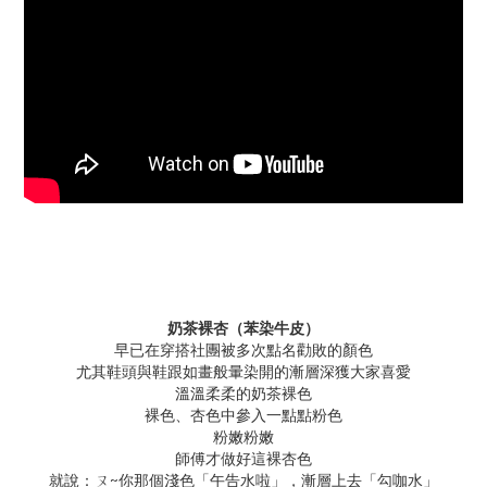
奶茶裸杏（苯染牛皮）
早已在穿搭社團被多次點名勸敗的顏色
尤其鞋頭與鞋跟如畫般暈染開的漸層深獲大家喜愛
溫溫柔柔的奶茶裸色
裸色、杏色中參入一點點粉色
粉嫩粉嫩
師傅才做好這裸杏色
就說：ㄡ~你那個淺色「午告水啦」，漸層上去「勾咖水」