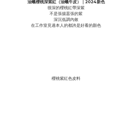
油蠟櫻桃深紫紅（油蠟牛皮）｜2024新色
很深的櫻桃紅帶深紫
不是張揚囂張的紫
深沉低調內斂
在工作室見過本人的都誇是好看的顏色
櫻桃紫紅色皮料