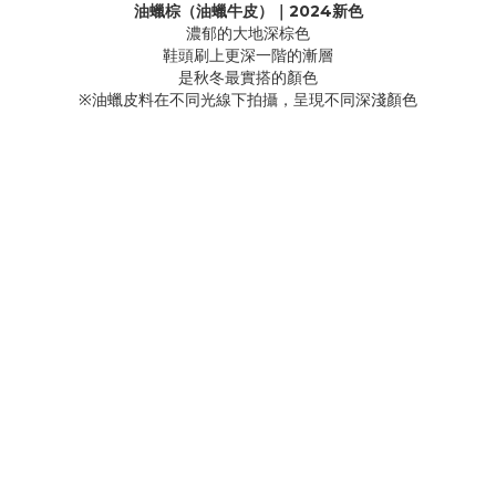
油蠟棕（油蠟牛皮）｜2024新色
濃郁的大地深棕色
鞋頭刷上更深一階的漸層
是秋冬最實搭的顏色
※油蠟皮料在不同光線下拍攝，呈現不同深淺顏色