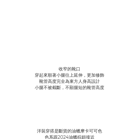
收窄的靴口
穿起來順著小腿往上延伸，更加修飾
靴管高度完全為東方人身高設計
小腿不被截斷，不顯腿短的靴管高度
洋裝穿搭是斷貨的油蠟摩卡可可色
色系跟2024油蠟棕頗接近