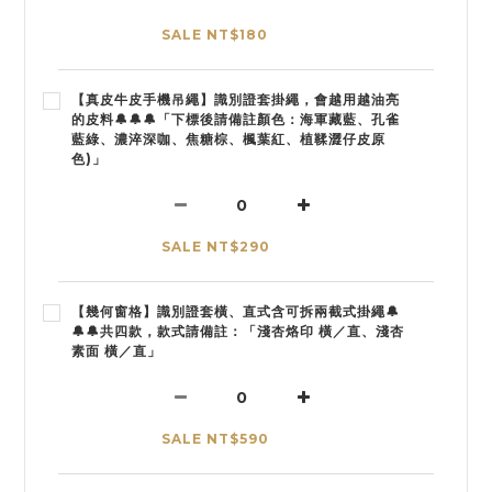
SALE NT$180
【真皮牛皮手機吊繩】識別證套掛繩，會越用越油亮
的皮料🔔🔔🔔「下標後請備註顏色：海軍藏藍、孔雀
藍綠、濃淬深咖、焦糖棕、楓葉紅、植鞣澀仔皮原
色)」
SALE NT$290
【幾何窗格】識別證套橫、直式含可拆兩截式掛繩🔔
🔔🔔共四款，款式請備註：「淺杏烙印 橫／直、淺杏
素面 橫／直」
SALE NT$590