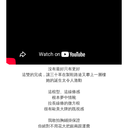
沒有最好只有更好
這雙的完成，讓三十革在製鞋路途又攀上一層樓
她的誕生太令人激動
這楦型、這線條感
根本夢中情靴
拉長線條的微方楦
很有歐美大牌的既視感
我敢拍胸鋪掛保證
你絕對不用花大把銀兩跟運費