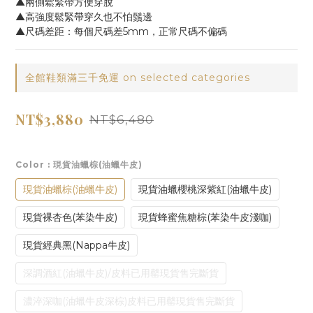
▲兩側鬆緊帶方便穿脫
▲高強度鬆緊帶穿久也不怕鬚邊
▲尺碼差距：每個尺碼差5mm，正常尺碼不偏碼
全館鞋類滿三千免運 on selected categories
NT$3,880
NT$6,480
Color
: 現貨油蠟棕(油蠟牛皮)
現貨油蠟棕(油蠟牛皮)
現貨油蠟櫻桃深紫紅(油蠟牛皮)
現貨裸杏色(苯染牛皮)
現貨蜂蜜焦糖棕(苯染牛皮淺咖)
現貨經典黑(Nappa牛皮)
深調酒紅(油蠟牛皮)/皮料已用罄現貨售完斷貨
濃淬深咖(油蠟牛皮深棕)皮料已用罄現貨售完斷貨