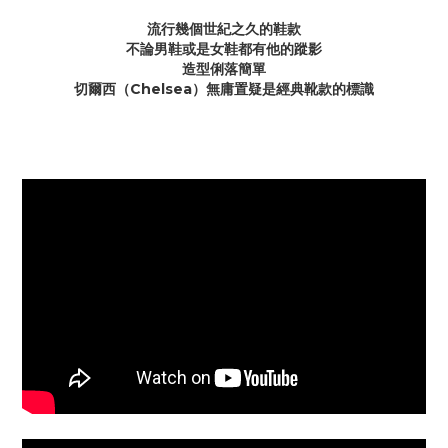
流行幾個世紀之久的鞋款
不論男鞋或是女鞋都有他的蹤影
造型俐落簡單
切爾西（Chelsea）無庸置疑是經典靴款的標識