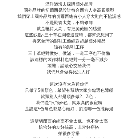
漂洋過海去採購國外品牌
國外品牌的切爾西是設計符合西方人身高跟腿型
我們穿上國外品牌的切爾西總有小人穿大鞋的不協調感
不是靴管太寬，不夠修飾
就是靴筒太高，有把腿截斷的感覺
這些缺點~三十革在開發這雙時，都幫您想到了
再來台灣的製鞋工藝絕對超越國外精品
該有的製鞋工序
三十革絕對做好、做滿，一道工序也不偷懶
該達標的製作材料也絕對一分一毫不減少
製鞋，請放心交給我們
我們只會做得比別人好
這次沒有太為難你們
5
只做了
個顏色，希望有幫助大家少點選色障礙
2
3
靴類別人都是頂多做
、
色，
”
”
5
我們是
只
做
色，闆娘真的很寵粉
5
是說這
色每色都是心頭好，割捨哪一色攏毋湯
這雙切爾西的統高不會太低、也不會太高
恰恰好的友好統高，非常好穿搭
拍很多穿搭