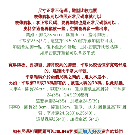
尺寸正常不偏碼，鞋型比較包覆
瘦薄腳板可以依照正常尺碼拿就可以
瘦薄腳板：拿正常尺碼、要再加襪也是正常尺碼就可以，
皮料穿過會再鬆軟一些，空間會再多一些出來。
闆娘：腳長23.5cm，腳寬9cm，瘦薄腳板，
平常穿23.5(37)，這雙穿23.5(37)裸穿跟加襪都可以，
加襪會貼腳一點，但不至於不舒服，且我習慣穿比較貼腳，
如果習慣穿寬鬆可以拿多半號
寬厚腳板、要加襪、腳背較高的腳型、平常比較習慣穿寬鬆舒適
的、建議比平常大半號。
平常鞋碼介於兩個尺碼之間的，選大不選小，
比如：平常穿38或39碼都有的，就選大碼的39碼，以此類推。
同事A：腳長24cm，腳寬9.5cm，寬厚腳板且高腳背，平常穿
24(38)、24.5(39)都有
這雙裸腳24(38)，加襪拿
24.5(39)
同事B：腳長23.8cm，腳寬10cm，寬厚、"肉肉"腳板且高"厚"腳
背，
平常穿24.5(39)或25(40)，
這雙裸腳25(40)，加襪拿25.5(41)
如有尺碼相關問題可以
加LINE客服
留言給我們