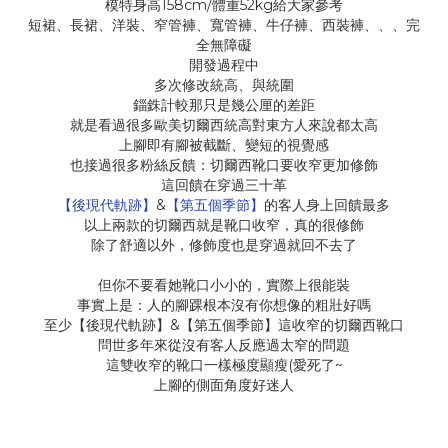
158cm/
52kg給大家參考
模特身高
體重
短裙、長裙、洋裝、窄管褲、寬管褲、牛仔褲、西裝褲、、、完
全無障礙
開發過程中
多次修改統高、與統圍
錙銖計較那只是幾公厘的差距
就是看過很多歐美切爾西統高對東方人來說都太高
上腳即有腳被截斷、變短的視覺感
也接過很多粉絲反饋：
切爾西靴口要收窄更加修飾
這回饋在穿過三十革
&
【後現代軌跡】
【第五個季節】
的客人身上回饋最多
以上兩款的切爾西就是靴口收窄，真的很修飾
除了舒適以外，修飾度也是穿過就回不去了
但你不要看她靴口小小的，實際上很能裝
事實上是：人的腳踝根本沒有你想像的粗壯好嗎
&
至少【後現代軌跡】
【第五個季節】這收窄的切爾西靴口
問世多年來從沒有客人反應過太窄的問題
(
~
這雙收窄的靴口一樣極度顯瘦
愛死了
上腳的側面角度好迷人