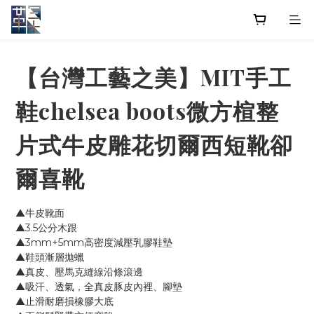
【台灣工藝之美】MIT手工
鞋chelsea boots微方楦整
片式牛皮雕花切爾西短靴卻
爾喜靴
▲牛皮靴面
▲3.5公分木跟
▲3mm+5mm高密度減壓乳膠鞋墊
▲鞋頭漸層拋蠟
▲真皮、壓馬克縫線沿條滾邊
▲吸汗、透氣，全真皮豚皮內裡、腳墊
▲止滑耐磨損橡膠大底