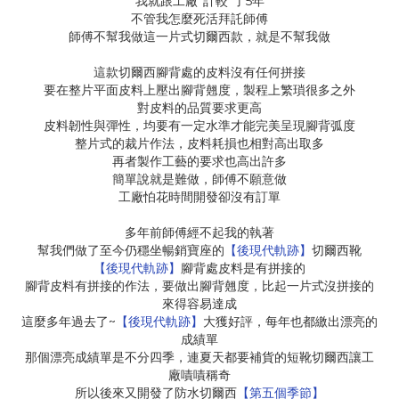
”
”
5
我就跟工廠
計較
了
年
不管我怎麼死活拜託師傅
師傅不幫我做這一片式切爾西款，就是不幫我做
這款切爾西腳背處的皮料沒有任何拼接
要在整片平面皮料上壓出腳背翹度，製程上繁瑣很多之外
對皮料的品質要求更高
皮料韌性與彈性，均要有一定水準才能完美呈現腳背弧度
整片式的裁片作法，皮料耗損也相對高出取多
再者製作工藝的要求也高出許多
簡單說就是難做，師傅不願意做
工廠怕花時間開發卻沒有訂單
多年前師傅經不起我的執著
幫我們做了至今仍穩坐暢銷寶座的
【後現代軌跡】
切爾西靴
【後現代軌跡】
腳背處皮料是有拼接的
腳背皮料有拼接的作法，要做出腳背翹度，比起一片式沒拼接的
來得容易達成
~
這麼多年過去了
【後現代軌跡】
大獲好評，每年也都繳出漂亮的
成績單
那個漂亮成績單是不分四季，連夏天都要補貨的短靴切爾西讓工
廠嘖嘖稱奇
所以後來又開發了防水切爾西
【第五個季節】