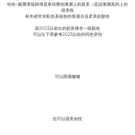
哈哈~嚴重懷疑師傅是來炫耀他漸層上的真美（是說漸層真的上的
很美啦
秋冬經常米駝色系裝扮的很適合這柔美的顏色
跟2023以前出的奶茶裸杏一樣顏色
可以往下滑參考2023以前的同色穿拍
可以閒適慵懶
也可以甜美知性