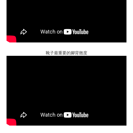
靴子最重要的腳背翹度