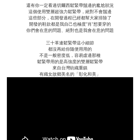
還有你一定看過切爾西鬆緊帶鬚邊的尷尬狀況
這個使用雙層超強力鬆緊帶，絕對不會鬚邊
這些部分，在開發過程已經都幫大家排除了
開發的鞋款都是我自己也極度"肖"想要穿的
你們會在意的問題、絕對也是我會在意的問題
三十革連鬆緊帶這小細節
都沒再給你隨便用用的
不是一般密度低，容易虛邊那種
鬆緊帶用的是高強度的雙層鬆緊帶
來自台灣紡織重鎮
有織女故鄉美名的「彰化和美」