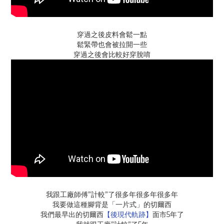
穿過之後皮料會鬆一點
鬆緊帶也會被拉開一些
穿過之後會比較好穿脫唷
”
”
我跟工廠師傅
計較
了很多年很多年很多年
我要做這種腳背是「一片式」的切爾西
5
我們最早出的切爾西
【後現代軌跡】
面市
年了