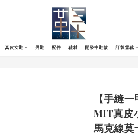
真皮女鞋
男鞋
配件
鞋材
開發中鞋款
訂製雪靴
【手縫一
MIT真
馬克線莫