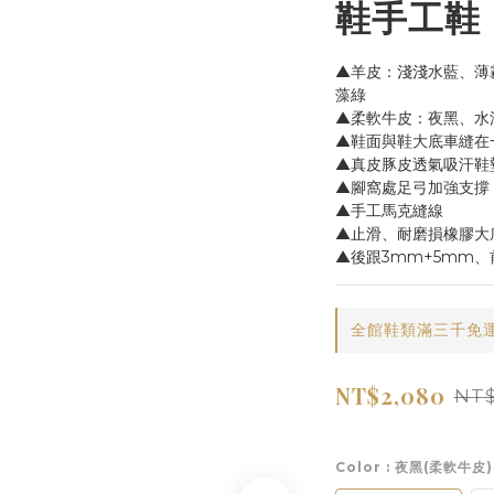
鞋手工鞋
▲羊皮：淺淺水藍、薄
藻綠
▲柔軟牛皮：夜黑、水
▲鞋面與鞋大底車縫在
▲真皮豚皮透氣吸汗鞋
▲腳窩處足弓加強支撐
▲手工馬克縫線
▲止滑、耐磨損橡膠大
▲後跟3mm+5mm
全館鞋類滿三千免運 on
NT$2,080
NT$
Color
: 夜黑(柔軟牛皮)