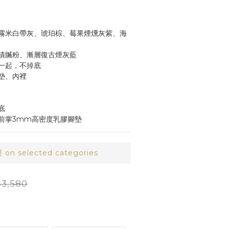
霧米白帶灰、琥珀棕、莓果煙燻灰紫、海
漬贓粉、漸層復古煙灰藍
一起，不掉底
墊、內裡
底
、前掌3mm高密度乳膠腳墊
 selected categories
3,580