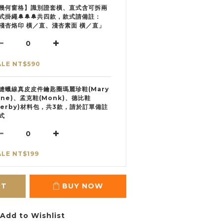
幾何窗格】識別證套橫、直式含可拆兩
式掛繩🔔🔔🔔共四款，款式請備註：
淺杏烙印 橫／直、淺杏素面 橫／直」
ALE NT$590
縫蠟線真皮皮件鑰匙圈瑪麗珍鞋(Mary
ane)、孟克鞋(Monk)、德比鞋
Derby)材料包，共3款，請於訂單備註
式
ALE NT$199
RT
BUY NOW
Add to Wishlist