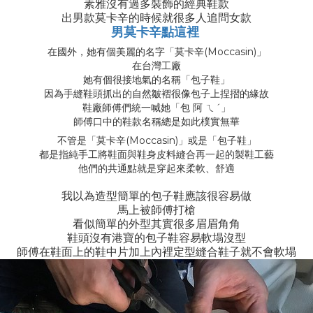
素雅沒有過多裝飾的經典鞋款
出男款莫卡辛的時候就很多人追問女款
男莫卡辛點這裡
在國外，她有個美麗的名字「莫卡辛(Moccasin)」
在台灣工廠
她有個很接地氣的名稱「包子鞋」
因為手縫鞋頭抓出的自然皺褶很像包子上捏摺的緣故
鞋廠師傅們統一喊她「包 阿 ㄟˊ」
師傅口中的鞋款名稱總是如此樸實無華
不管是「莫卡辛(Moccasin)」或是「包子鞋」
都是指純手工將鞋面與鞋身皮料縫合再一起的製鞋工藝
他們的共通點就是穿起來柔軟、舒適
我以為造型簡單的包子鞋應該很容易做
馬上被師傅打槍
看似簡單的外型其實很多眉眉角角
鞋頭沒有港寶的包子鞋容易軟塌沒型
師傅在鞋面上的鞋中片加上內裡定型縫合鞋子就不會軟塌