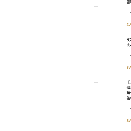
雪
S
皮
皮
S
【
越
顏
焦
S