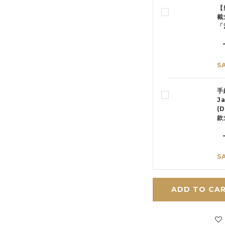
【
截
「
S
手
J
(
款
S
ADD TO CA