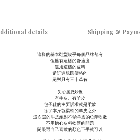
dditional details
Shipping & Paym
這樣的基本鞋型幾乎每個品牌都有
但擁有這樣的舒適度
選用這樣的皮料
還訂這親民價格的
絕對只有三十革有
失心瘋做8色
有牛皮、有羊皮
包子鞋的主要訴求就是柔軟
除了本身就柔軟的羊皮之外
這次選的牛皮絕對不輸羊皮的Q彈軟嫩
不用擔心皮料軟硬的問題
閉眼選自己喜歡的顏色下手就可以