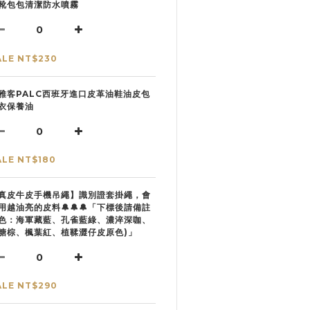
靴包包清潔防水噴霧
ALE NT$230
雅客PALC西班牙進口皮革油鞋油皮包
衣保養油
ALE NT$180
真皮牛皮手機吊繩】識別證套掛繩，會
用越油亮的皮料🔔🔔🔔「下標後請備註
色：海軍藏藍、孔雀藍綠、濃淬深咖、
糖棕、楓葉紅、植鞣澀仔皮原色)」
ALE NT$290