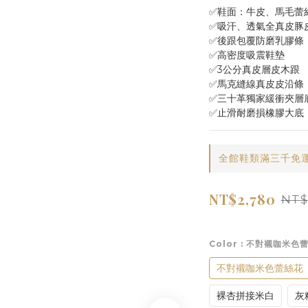
✅鞋面：牛皮、馬毛蕾
✅吸汗、透氣全真皮豚
✅後跟包覆防磨乳膠條
✅高密度吸震鞋墊
✅3公分真皮層皮木跟
✅馬克縫線真皮皮沿條
✅三十革獨家緩衝夾層
✅止滑耐磨損橡膠大底
全館鞋類滿三千免運 on
NT$2,780
NT$
Color
: 不對襯咖米色
不對襯咖米色蕾絲花
裸杏拼接米白
灰