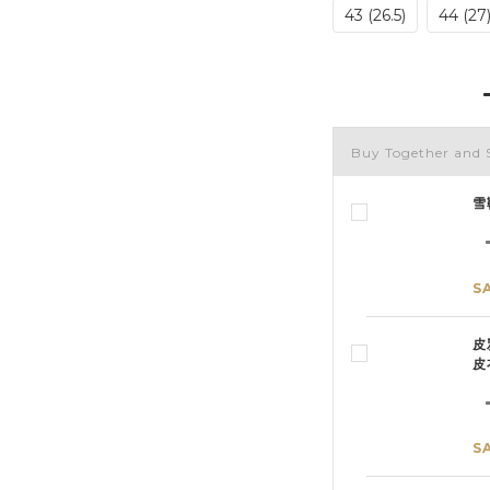
43 (26.5)
44 (27
Buy Together and 
雪
S
皮
皮
S