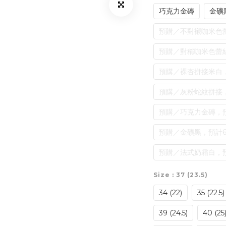
巧克力金磚
金礦
預購／不對襯咖米色蕾
預購／對稱咖米色蕾絲
預購／裸杏拼接米白，
預購／灰粉蛇紋拼接，
預購／巧克力金磚，預
預購／金礦黑，預計6
預購／法式奶霜白，預
Size
: 37 (23.5)
34 (22)
35 (22.5)
39 (24.5)
40 (25