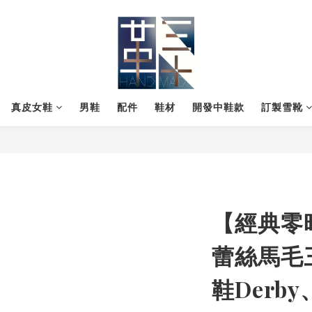
真皮女鞋
男鞋
配件
鞋材
開發中鞋款
訂製雪靴
【經典零
蕾絲馬毛
鞋Derb