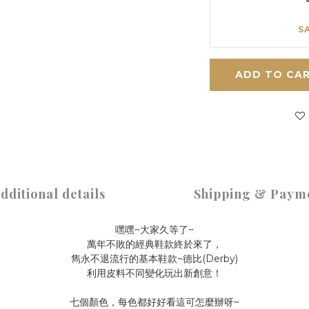
S
ADD TO CA
dditional details
Shipping & Paym
~
~
嘿嘿
大家久等了
萬年不敗的經典鞋款終於來了，
~
(Derby)
雋永不退流行的基本鞋款
德比
利用皮料不同變化玩出新創意！
~
七個顏色，每色都好好看這可怎麼辦呀