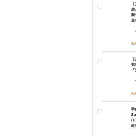
【
越
顏
焦
S
【
截
「
S
手
J
(
款