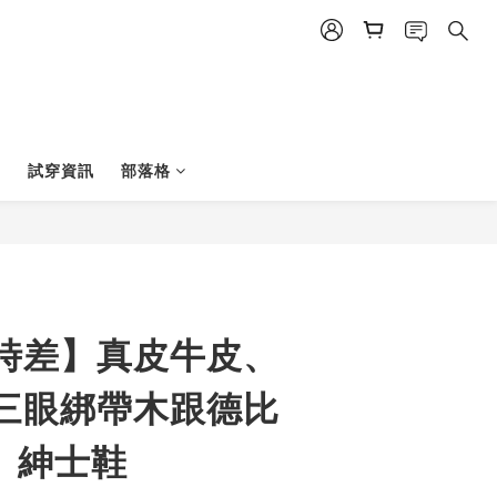
試穿資訊
部落格
BUY NOW
時差】真皮牛皮、
三眼綁帶木跟德比
y、紳士鞋