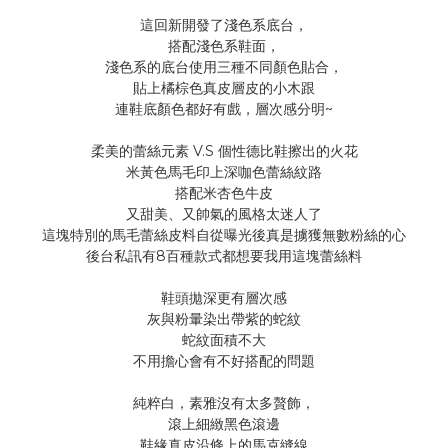
這回新開發了淺色系底台，
搭配淺色系鞋面，
淺色系的底台使用三種不同顏色貼合，
貼上橘棕色真皮層皮的小木跟
~
連鞋底顏色都好有戲，層次感分明
V.S
柔美的蕾絲元素
個性德比鞋擦出的火花
米黃色馬毛印上深咖色蕾絲紋路
搭配米杏色牛皮
又甜美、又帥氣的風格太迷人了
這塊特別的馬毛蕾絲皮料自從曝光後真是擄獲無數粉絲的心
8
後台私訊有
百種款式都想要我用這塊蕾絲料
鞋頭拋深更有層次感
灰與粉暈染出帶紫的蛇紋
蛇紋面積不大
不用擔心會有不好搭配的問題
純粹白，素雅沒有太多贅飾，
滾上細緻黑色滾邊
鞋緣真皮沿條上的馬克縫線