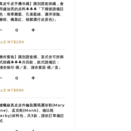
真皮牛皮手機吊繩】識別證套掛繩，會
用越油亮的皮料🔔🔔🔔「下標後請備註
色：海軍藏藍、孔雀藍綠、濃淬深咖、
糖棕、楓葉紅、植鞣澀仔皮原色)」
ALE NT$290
幾何窗格】識別證套橫、直式含可拆兩
式掛繩🔔🔔🔔共四款，款式請備註：
淺杏烙印 橫／直、淺杏素面 橫／直」
ALE NT$590
縫蠟線真皮皮件鑰匙圈瑪麗珍鞋(Mary
ane)、孟克鞋(Monk)、德比鞋
Derby)材料包，共3款，請於訂單備註
式