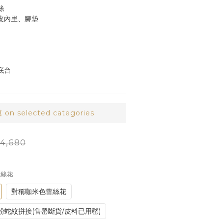
絲
皮內里、腳墊
底台
 selected categories
4,680
蕾絲花
對稱咖米色蕾絲花
粉蛇紋拼接(售罄斷貨/皮料已用罄)