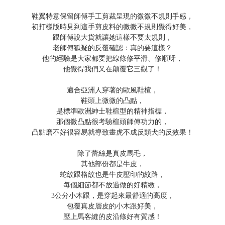
鞋翼特意保留師傅手工剪裁呈現的微微不規則手感，
初打樣版時見到這手剪皮料的微微不規則覺得好美，
跟師傅說大貨就讓她這樣不要太規則，
老師傅狐疑的反覆確認：真的要這樣？
他的經驗是大家都要把線條修平滑、修順呀，
他覺得我們又在顛覆它三觀了！
適合亞洲人穿著的歐風鞋楦，
鞋頭上微微的凸點，
是標準歐洲紳士鞋楦型的精神指標，
那個微凸點很考驗楦頭師傅功力的，
凸點磨不好很容易就導致畫虎不成反類犬的反效果！
除了蕾絲是真皮馬毛，
其他部份都是牛皮，
蛇紋跟格紋也是牛皮壓印的紋路，
每個細節都不放過做的好精緻，
3
公分小木跟，是穿起來最舒適的高度，
包覆真皮層皮的小木跟好美，
壓上馬客縫的皮沿條好有質感！