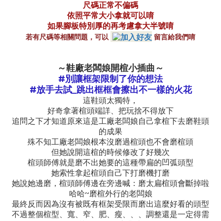
尺碼正常不偏碼
依照平常大小拿就可以唷
如果腳板特別厚的再考慮拿大半號唷
留言給我們唷
若有尺碼等相關問題，可以
～鞋廠老闆娘開楦小插曲～
#
別讓框架限制了你的想法
#
_
放手去試
跳出框框會擦出不一樣的火花
這鞋頭太獨特，
好奇拿著楦頭端詳、把玩捨不得放下
追問之下才知道原來這是工廠老闆娘自己拿楦下去磨鞋頭
的成果
殊不知工廠老闆娘根本沒磨過楦頭也不會磨楦頭
但她說開這楦的時候修改了好幾次
楦頭師傅就是磨不出她要的這種帶扁的凹弧頭型
她索性拿起楦頭自己下打磨機打磨
她說她邊磨，楦頭師傅邊在旁邊喊：磨太扁楦頭會斷掉啦
~
哈哈
磨楦外行的老闆娘
最終反而因為沒有被既有框架受限而磨出這麼好看的頭型
不過整個楦型、寬、窄、肥、瘦、、、調整還是一定得需