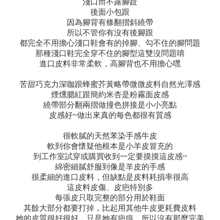
淺口而不露腳趾
後面小包跟
因為腳背有條翻摺斜繞帶
所以不管你有沒有後腳跟
都完全不用擔心淺口鞋會有的掉腳、勾不住的腳問題
那種淺口鞋完全穿不住的腳型這雙沒問題唷
進口皮料非常柔軟，高腳背也不用擔心嘿
苦甜巧克力深咖跟蜂蜜芥黃略帶微微皮料自然光澤感
煙燻腮紅跟簡約米杏是粉霧面皮感
繞帶部分翻兩摺做撞色拼接是小小亮點
~
皮感好
做出來真的每色都很有質感
很軟膩的天然苯染手感牛皮
軟到你會懷疑他根本是小羊皮冒充的
~
到工作室試穿或購買收到一定要摸摸這皮感
綿密細膩舒服到像是羊皮的手感
很柔細的進口皮料，但缺點是皮料耗損率很高
這皮料皮傷、皮疤特別多
每張皮只取完整的部分用於鞋面
其餘大部分都要打掉，比起用其他牛皮更耗費皮料
她的皮質很好很好，只是她有疤痕，所以沒有那麼完美