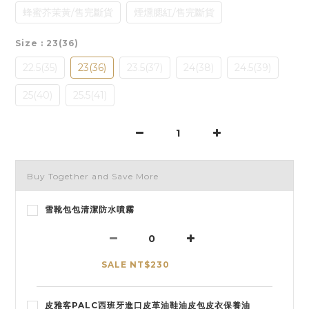
蜂蜜芥茉黃/售完斷貨
煙燻腮紅/售完斷貨
Size
: 23(36)
22.5(35)
23(36)
23.5(37)
24(38)
24.5(39)
25(40)
25.5(41)
Buy Together and Save More
雪靴包包清潔防水噴霧
SALE NT$230
皮雅客PALC西班牙進口皮革油鞋油皮包皮衣保養油