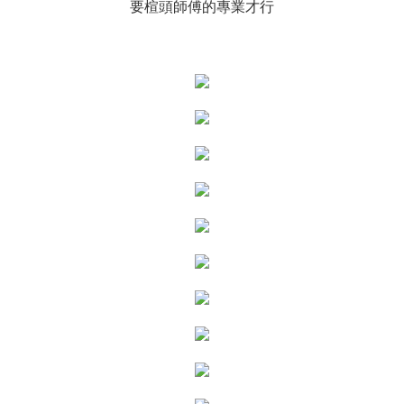
要楦頭師傅的專業才行