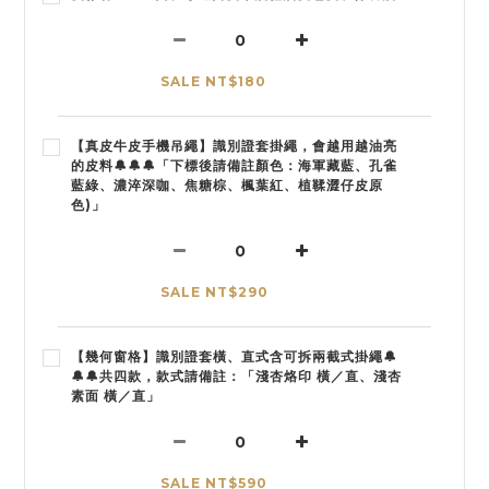
SALE NT$180
【真皮牛皮手機吊繩】識別證套掛繩，會越用越油亮
的皮料🔔🔔🔔「下標後請備註顏色：海軍藏藍、孔雀
藍綠、濃淬深咖、焦糖棕、楓葉紅、植鞣澀仔皮原
色)」
SALE NT$290
【幾何窗格】識別證套橫、直式含可拆兩截式掛繩🔔
🔔🔔共四款，款式請備註：「淺杏烙印 橫／直、淺杏
素面 橫／直」
SALE NT$590