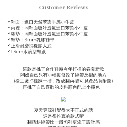
Customer Reviews
📌鞋面：進口天然苯染手感小牛皮
📌
內裡：同鞋面吸汗透氣進口苯染
小
牛皮
📌
腳墊：同鞋面吸汗透氣進口苯染
小
牛皮
3mm
📌
鞋墊：
乳膠鞋墊
📌
止滑耐磨損橡膠大底
1.3cm
📌
水滴型鞋跟
這款是挑了合作鞋廠今年打樣的春夏新款
闆娘自己只有小幅度修改了繞帶反摺的地方
(
!
)
從工廠打樣翻一摺，改成翻兩摺
可見產品頁附圖
再挑了自己喜歡的皮料顏色配上小撞色
夏天穿涼鞋覺得太不正式的話
這是很推薦的款式唷
翻摺斜繞帶比一般包鞋更添了設計感