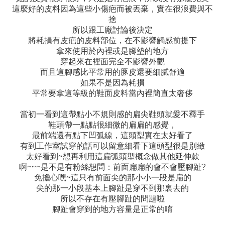
這麼好的皮料因為這些小傷疤而被丟棄，實在很浪費與不
捨
所以跟工廠討論後決定
將耗損有皮疤的皮料部位，在不影響觸感前提下
拿來使用於內裡或是腳墊的地方
穿起來在裡面完全不影響外觀
而且這腳感比平常用的豚皮還要細膩舒適
如果不是因為耗損
平常要拿這等級的鞋面皮料當內裡簡直太奢侈
當初一看到這帶點小不規則感的扁尖鞋頭就愛不釋手
鞋頭帶一點點很細微的扁扁的感覺，
最前端還有點下凹弧線，這頭型實在太好看了
有到工作室試穿的話可以留意細看下這頭型很是別緻
~
太好看到
想再利用這扁弧頭型概念做其他延伸款
~~~
?
啊
是不是有粉絲想問：前面扁扁的會不會壓腳趾
~
免擔心嘿
這只有前面尖的那小小一段是扁的
尖的那一小段基本上腳趾是穿不到那裏去的
所以不存在有壓腳趾的問題啦
腳趾會穿到的地方容量是正常的唷