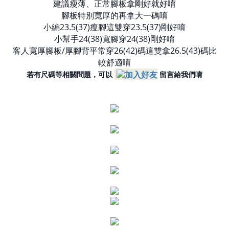
建議瘦薄、正常腳板拿剛好就好唷
腳板特別寬厚的再拿大一碼唷
小編23.5(37)瘦腳這雙穿23.5(37)剛好唷
小幫手24(38)寬腳穿24(38)剛好唷
客人寬厚腳板/厚腳背平常穿26(42)碼這雙拿26.5(43)碼比
較舒適唷
留言給我們唷
若有尺碼等相關問題，可以