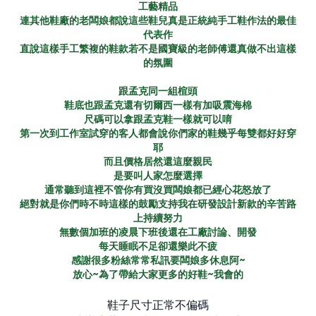
工藝精品
連其他鞋廠的老闆娘都說這些鞋兒真是正統純手工鞋作法的最佳
代表作
直說這樣手工繁複的鞋款若不是國寶級的老師傅還真做不出這樣
的氛圍
跟孟克同一組楦頭
鞋底也跟孟克還有切爾西一樣有加吸震海棉
尺碼可以拿跟孟克鞋一樣就可以唷
第一次到工作室試穿的客人都會說你們家的鞋幾乎每雙都好好穿
耶
而且價格居然還這麼親民
是要叫人家怎麼選擇
通常聽到這裡不管你有買沒買闆娘都已經心花怒放了
絕對就是你們時不時這樣的鼓勵支持我在研發設計新款的辛苦路
上持續努力
無數個加班的凌晨下班後還在工廠討論、開發
每天睡眠不足卻還樂此不疲
~
感謝很多粉絲常常私訊要闆娘多休息阿
放心
~
為了帶給大家更多的好鞋
~
我會的
鞋子尺寸正常不偏碼