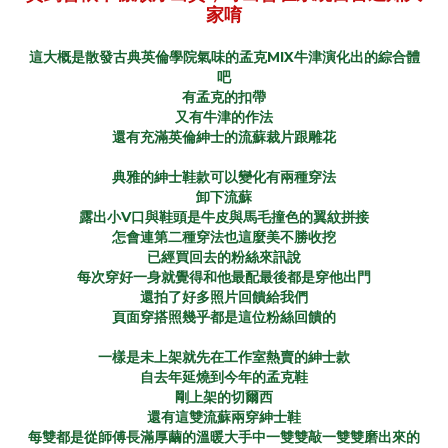
家唷
MIX
這大概是散發古典英倫學院氣味的孟克
牛津演化出的綜合體
吧
有孟克的扣帶
又有牛津的作法
還有充滿英倫紳士的流蘇裁片跟雕花
典雅的紳士鞋款可以變化有兩種穿法
卸下流蘇
V
露出小
口與鞋頭是牛皮與馬毛撞色的翼紋拼接
怎會連第二種穿法也這麼美不勝收挖
已經買回去的粉絲來訊說
每次穿好一身就覺得和他最配最後都是穿他出門
還拍了好多照片回饋給我們
頁面穿搭照幾乎都是這位粉絲回饋的
一樣是未上架就先在工作室熱賣的紳士款
自去年延燒到今年的孟克鞋
剛上架的切爾西
還有這雙流蘇兩穿紳士鞋
每雙都是從師傅長滿厚繭的溫暖大手中一雙雙敲一雙雙磨出來的