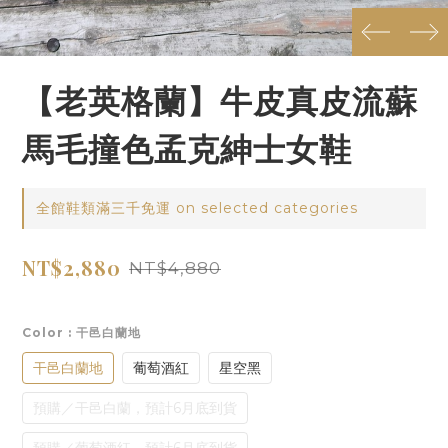
prev
next
【老英格蘭】牛皮真皮流蘇
馬毛撞色孟克紳士女鞋
全館鞋類滿三千免運 on selected categories
NT$2,880
NT$4,880
Color
: 干邑白蘭地
干邑白蘭地
葡萄酒紅
星空黑
預購／干邑白蘭，預計6月底到貨