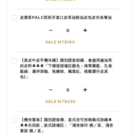
皮雅客PALC西班牙進口皮革油鞋油皮包皮衣保養油
SALE NT$180
【真皮牛皮手機吊繩】識別證套掛繩，會越用越油亮
的皮料🔔🔔🔔「下標後請備註顏色：海軍藏藍、孔雀
藍綠、濃淬深咖、焦糖棕、楓葉紅、植鞣澀仔皮原
色)」
SALE NT$290
【幾何窗格】識別證套橫、直式含可拆兩截式掛繩🔔
🔔🔔共四款，款式請備註：「淺杏烙印 橫／直、淺杏
素面 橫／直」