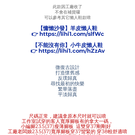
此款因工廠收了
不會在補貨囉
可以參考其它懶人鞋款唷
【慵懶沙發】羊皮懶人鞋
👉 https://lihi1.com/slfWc
【不能沒有你】小牛皮懶人鞋
👉 https://lihi1.com/hZzAv
微復古設計
打造懷舊感
反璞歸真
尋找最初的快樂
繁華落盡
平淡歸真
尺碼正常，建議拿原本尺吋就可以唷
工作室試穿的客人寬厚腳板有的拿大一碼，
小編腳23.5(37)瘦薄腳板 這雙穿37剛剛好
工廠老闆娘23.5(37)寬厚腳板穿37蠻緊的 穿38較舒適唷