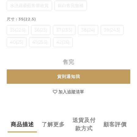
水洗霧霾藍售罄欣賞
銀白售完無補
尺寸
: 35(22.5)
35(22.5)
36(23)
37(23.5)
38(24)
39(24.5)
40(25)
41(25.5)
42(26)
售完
貨到通知我
加入追蹤清單
送貨及付
商品描述
了解更多
顧客評價
款方式