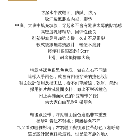
防潑水牛皮鞋面、防贓、防污
吸汗透氣豚皮內裡、腳墊
中底、大底中填充填腹，穿起來不會有鞋底太薄的貼地感
高密度乳膠鞋墊、回彈性優良
鞋墊腳窩足弓加強支撐，久走不易累腳
軟式後跟無港寶設計、輕便不磨腳
1.5cm
輕便鞋跟跟高約
止滑、耐磨損橡膠大底
特意將裸色跟黑色色塊，做在左右不同邊
這樣入手兩色，就會有四種穿法的撞色設計
鞋面設計使用反摺工法，看不到車縫線，乾淨、簡約
採用斜片裁減鞋面皮料，做出不對襯撞色
2
(4
)
附上與鞋面同色的
雙鞋帶
條
供大家自由配對鞋帶顏色
鞋後跟拉帶，呼應鞋面撞色這點非常重要
整雙鞋看似不對襯；兩腳拚色不同
卻又看似哪裡對稱；左右鞋面與後跟拉帶顏色互相呼應
這是設計狀色鞋款最難、也是最有趣的地方