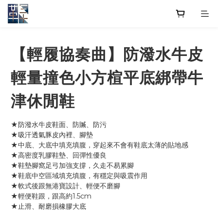
【輕履協奏曲】防潑水牛皮
輕量撞色小方楦平底綁帶牛
津休閒鞋
★防潑水牛皮鞋面、防贓、防污
★吸汗透氣豚皮內裡、腳墊
★中底、大底中填充填腹，穿起來不會有鞋底太薄的貼地感
★高密度乳膠鞋墊、回彈性優良
★鞋墊腳窩足弓加強支撐，久走不易累腳
★鞋底中空區域填充填腹，有穩定與吸震作用
★軟式後跟無港寶設計、輕便不磨腳
★輕便鞋跟，跟高約1.5cm
★止滑、耐磨損橡膠大底