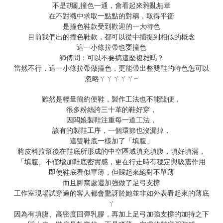
不是胡亂撞色一通，會看起來雜亂無章
在不對襯中求取一點點的對稱，取得平衡
是撞色鞋款受到歡迎的一大特色
目前我們出的撞色鞋款，都可以從中捕捉到相似的概念
這一小條拉帶也要撞色
師傅問：可以不要搞這麼複雜嗎？
當然不行，這一小條拉帶做撞色，更能帶出整雙鞋的特色怎可以
~
忽略ㄚㄚㄚㄚㄚ
雖然是輕量簡約便鞋，製作工法也不能隨便，
很多粉絲誇三十革的鞋好穿，
因闆娘製鞋注重每一道工法，
該有的製鞋工序，一個環節也沒漏掉，
這雙鞋底一樣加了「填腹」
將皮料拉幫後在鞋底所形成的中空區域填充填腹，填好填滿，
「填腹」不僅增加鞋底密實感，更在行走時有穩定與吸震作用
即使鞋底看似單薄，但踩起來絕對不單薄
而且腳窩處還加強做了足弓支撐
工作室現場試穿過的客人都會驚訝於她並非如外表看起來的薄底
ㄚ
因為有填腹、高密度回彈乳膠，再加上足弓加強支撐的加持之下