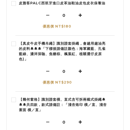
皮雅客PALC西班牙進口皮革油鞋油皮包皮衣保養油
優惠價 NT$180
【真皮牛皮手機吊繩】識別證套掛繩，會越用越油亮
的皮料🔔🔔🔔「下標後請備註顏色：海軍藏藍、孔雀
藍綠、濃淬深咖、焦糖棕、楓葉紅、植鞣澀仔皮原
色)」
優惠價 NT$290
【幾何窗格】識別證套橫、直式含可拆兩截式掛繩🔔
🔔🔔共四款，款式請備註：「淺杏烙印 橫／直、淺杏
素面 橫／直」