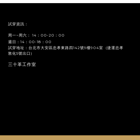
試穿資訊：
周一~周六： 14：00-20：00
週日：14：00-18：00
試穿地址：台北市大安區忠孝東路四142號9樓904室 (捷運忠孝
敦化5號出口)
三十革工作室