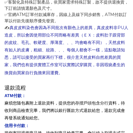
✅客製化及特殊訂製產品，依買家需求特殊訂製，故不提供退換貨，
下訂前請慎選顏色及尺寸。
✅官網ATM訂單付款減庫存，因線上及線下同步銷售，ATM付款訂
單以付款先後順序優先發貨。
✍️
真皮皮料染色
會因為不同批次
有顏色上的差異，真皮皮料非PU人
造皮，所以會因使用部位不同而略有差異（ＥＸ：皮料肚子跟背部
的皮紋、毛孔、軟硬度、厚薄度、、、均會略有不同），天然皮料
有如人的皮膚，粗細、紋路、、、
每個人都會不一樣，這點敬請知
悉，請可以接受的買家再行下
標，很介意天然皮料自然差異的買
家，我們也有提供實體工作室可以實際試穿購買，非因瑕疵產生的
換貨由買家自行負擔來回運費。
退款流程
付款：
ATM
麻煩您隨包裹附上退款資料，提供您的存摺戶頭包含分行資料，待
收到商品檢查完畢，我們將以銀行匯款方式退款給您，
退款完成會
再發系統通知給您
。
信用卡付款：