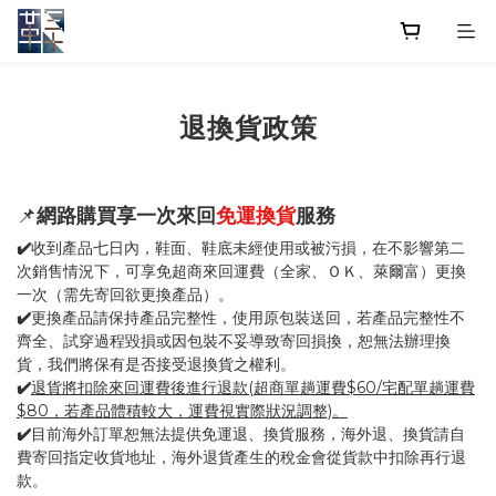
退換貨政策
📌
網路購買享一次來回
免運換貨
服務
✔️
收到產品七日內，鞋面、鞋底未經使用或被污損，在不影響第二
次銷售情況下，可享免超商來回運費（全家、ＯＫ、萊爾富）更換
一次（需先寄回欲更換產品）。
✔️
更換產品請保持產品完整性，使用原包裝送回，若產品完整性不
齊全、試穿過程毀損或因包裝不妥導致寄回損換，恕無法辦理換
貨，我們將保有是否接受退換貨之權利。
✔️
退貨將扣除來回運費後進行退款(超商單趟運費$60/宅配單趟運費
$80，若產品體積較大，運費視實際狀況調整)。
✔️
目前海外訂單恕無法提供免運退、換貨服務，海外退、換貨請自
費寄回指定收貨地址，海外退貨產生的稅金會從貨款中扣除再行退
款。