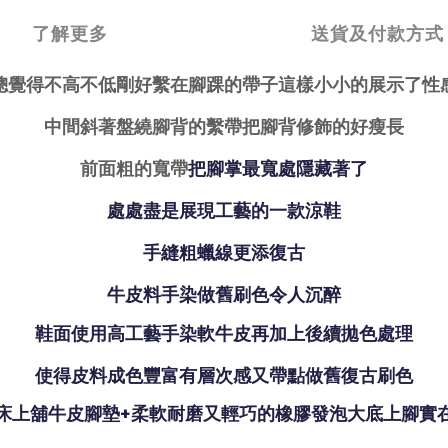
了解更多
送貨及付款方式
總覺得不高不低剛好繫在腳踝的帶子這樣小小的展示了性
中間斜著盤繞腳背的繫帶把腳背修飾的好瘦長
前面粗的寬帶
把腳掌最寬處隱藏著
了
處處盡是展現
工藝的一款涼鞋
手縫粗蠟線更添復古
牛皮料手染做舊刷色令人沉醉
鞋面使用高工藝手染軟牛皮再加上後續拋色處理
使
得
皮料成色豐富有層次感又帶點做舊復古刷色
床上舖
牛皮腳墊
+柔軟耐磨又輕巧的橡膠發泡大底上腳實