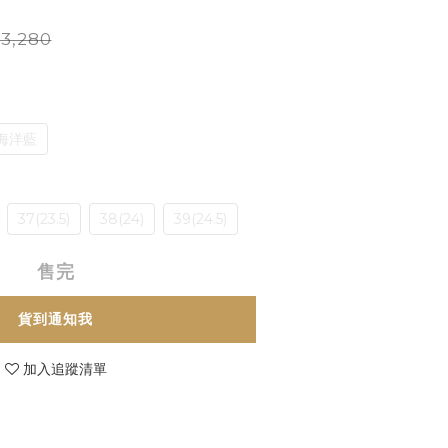
3,280
海洋藍
37(23.5)
38(24)
39(24.5)
售完
貨到通知我
加入追蹤清單