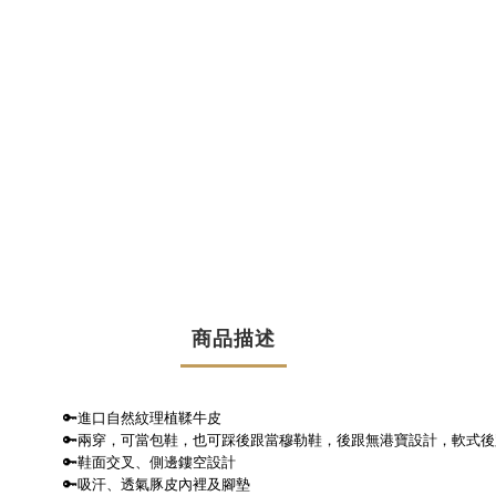
商品描述
🔑進口自然紋理植鞣牛皮
🔑兩穿，可當包鞋，也可踩後跟當穆勒鞋，後跟無港寶設計，軟式
🔑鞋面交叉、側邊鏤空設計
🔑吸汗、透氣豚皮內裡及腳墊