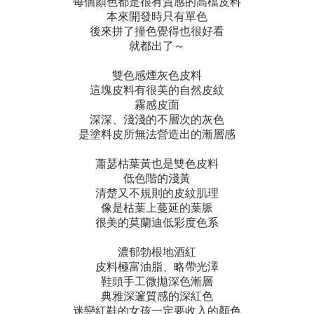
每個顏色都是很有質感的高檔皮料
本來開發時只有單色
後來拼了撞色覺得也很好看
就都出了～
雙色感煙灰色皮料
這塊皮料有很美的自然皮紋
霧感皮面
深深、淺淺的不層次的灰色
是塗料皮所無法營造出的漸層感
蕭瑟枯葉黃也是雙色皮料
低色階的淺黃
清楚又不規則的皮紋肌理
像是枯葉上蔓延的葉脈
很美的莫蘭迪低彩度色系
濃郁勃根地酒紅
皮料極富油脂、略帶光澤
鞋頭手工微拋深色漸層
典雅深邃質感的深紅色
迷戀紅鞋的女孩一定要收入的顏色