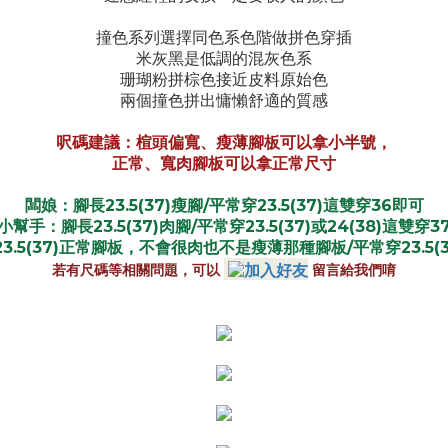
撞色系列選擇同色系色階做拼色穿插
米灰黑是低調的混灰色系
珊瑚粉拼棕色接近皮料原始色
兩個撞色拼出慵懶舒適的質感
呎碼建議：楦頭偏寬、瘦薄腳板可以拿小半號，
正常、寬肉腳板可以拿正常尺寸
23.5(37)
/
23.5(37)
36
闆娘：腳長
瘦腳
平常穿
這雙穿
即可
23.5(37)
/
23.5(37)
24(38)
3
小幫手：腳長
肉腳
平常穿
或
這雙穿
23.5(37)
/
23.5(
正常腳板，不會很肉也不是瘦薄那種腳板
平常穿
留言給我們唷
若有尺碼等相關問題，可以