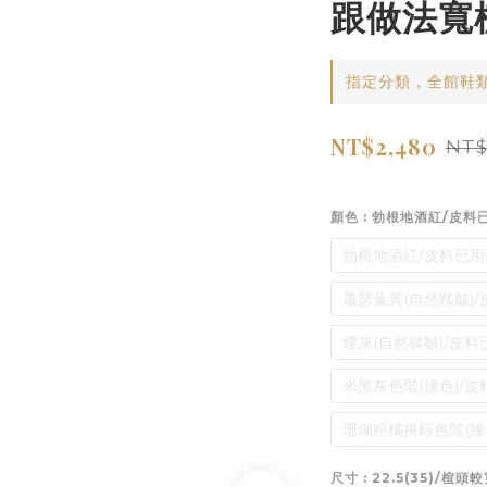
跟做法寬
指定分類，全館鞋
NT$2,480
NT$
顏色
: 勃根地酒紅/皮料
勃根地酒紅/皮料已用
蕭瑟葉黃(自然鞣皺)
煙灰(自然鞣皺)/皮
米黑灰色階(撞色)/
珊瑚粉橘拚棕色階(撞
尺寸
: 22.5(35)