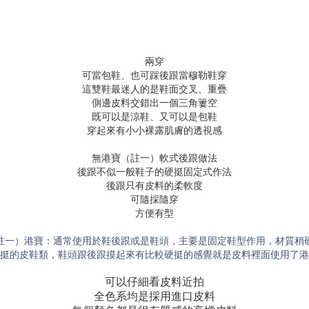
兩穿
可當包鞋、也可踩後跟當穆勒鞋穿
這雙鞋最迷人的是鞋面交叉、重疊
側邊皮料交錯出一個三角簍空
既可以是涼鞋、又可以是包鞋
穿起來有小小裸露肌膚的透視感
無港寶（註一）軟式後跟做法
後跟不似一般鞋子的硬挺固定式作法
後跟只有皮料的柔軟度
可隨採隨穿
方便有型
註一）港寶：通常使用於鞋後跟或是鞋頭，主要是固定鞋型作用，材質稍
挺的皮鞋類，鞋頭跟後跟摸起來有比較硬挺的感覺就是皮料裡面使用了港
可以仔細看皮料近拍
全色系均是採用進口皮料