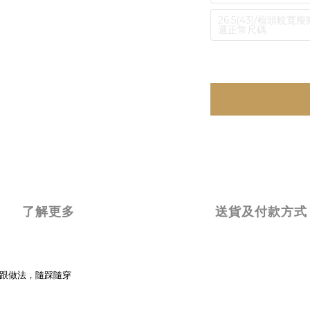
26.5(43)/楦頭
選正常尺碼
了解更多
送貨及付款方式
後跟做法，隨踩隨穿