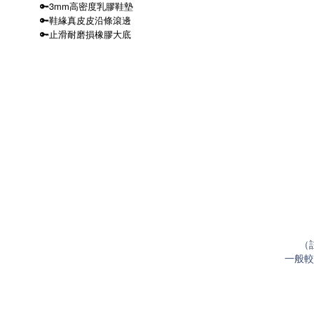
🔑3mm高密度乳膠鞋墊
🔑鞋緣真皮皮沿條滾邊
🔑止滑耐磨損橡膠大底
（
一般較