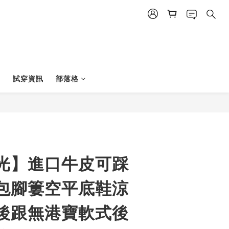
試穿資訊
部落格
光】進口牛皮可踩
包腳簍空平底鞋涼
後跟無港寶軟式後