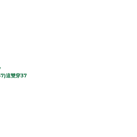
7
37)
37
這雙穿