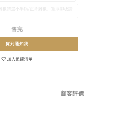
較寬瘦腳板請選小半碼/正常腳板、寬厚腳板請
售完
貨到通知我
加入追蹤清單
顧客評價