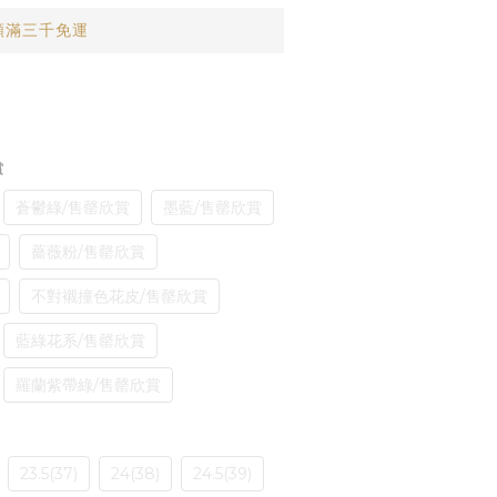
類滿三千免運
賞
蒼鬱綠/售罄欣賞
墨藍/售罄欣賞
薔薇粉/售罄欣賞
不對襯撞色花皮/售罄欣賞
藍綠花系/售罄欣賞
羅蘭紫帶綠/售罄欣賞
23.5(37)
24(38)
24.5(39)