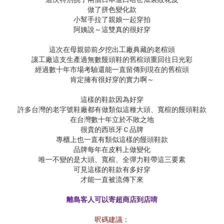
做了拼色變化款
小幫手拉了親娘一起穿拍
阿姨說～這雙真的很好穿
這次在母親節前夕挖出工廠典藏的老楦頭
讓工廠這支生產過無數饅頭鞋的舊楦頭重回往日光彩
經過數十年市場考驗還能一直留傳到現在的舊楦頭
肯定擁有很好穿的實力啊～
這樣的鞋款因為好穿
許多台灣的老字號鞋廠都有做類似這種大頭、寬楦的饅頭鞋款
在台灣數十年立於不敗之地
很貴的西班牙Ｃ品牌
專櫃上也一直有類似這樣的饅頭鞋款
品牌每年在皮料上做變化
唯一不變的是大頭、寬楦、全彈力鞋帶這三要素
可見這樣的鞋款有多好穿
才能一直被流傳下來
離島客人可以寄超商店到店唷
呎碼建議：