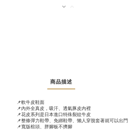
商品描述
📌
軟牛皮鞋面
📌
內外全真皮，吸汗、透氣豚皮內裡
📌
花皮系列是日本進口特殊裂紋牛皮
📌
整條彈力鞋帶、免綁鞋帶、懶人穿脫套著就可以出門
📌
寬版楦頭、胖腳板不擠腳