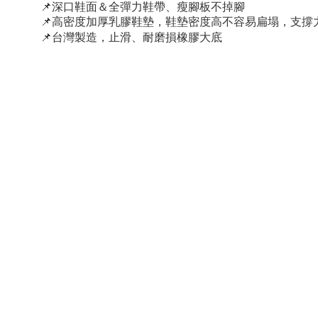
📌
深口鞋面＆全彈力鞋帶、瘦腳板不掉腳
📌
高密度加厚乳膠鞋墊，鞋墊密度高不容易扁塌，支撐
📌
台灣製造，止滑、耐磨損橡膠大底