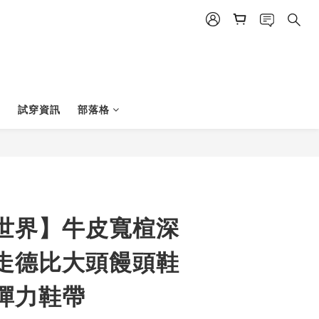
試穿資訊
部落格
世界】牛皮寬楦深
走德比大頭饅頭鞋
彈力鞋帶