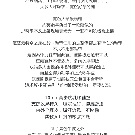
不只網路、工作室現場、金門快閃現場、、、
太多人許願求～寬楦好穿的鞋
寬楦大頭饅頭鞋
約莫兩年前出了一款類似的
那時來不及上架現場賣光光，一雙不剩沒機會上架
這雙最特別之處在於～鞋帶使用的是整條都是有彈性的鞋帶
不只不用綁鞋帶
還因為彈力鞋帶因此寬、瘦腳板通通都可以
楦頭寬到不管多胖、多肉的厚腳版
或很多人困擾的拇指外翻都可以穿的進去
而且全彈力鞋帶加上柔軟牛皮
讓瘦腳板穿了也能被安全包覆不會啷啷
追求腳指能在鞋內伸懶腰活動的一定要試試
10mm高密度乳膠鞋墊
支撐效果持久，吸震性好、腳感舒適
內外全真皮，吸汗透氣、不悶熱
柔軟又止滑的橡膠大底
除了素色牛皮之外
這次特別挑了兩個日本進口哈密瓜裂紋花皮