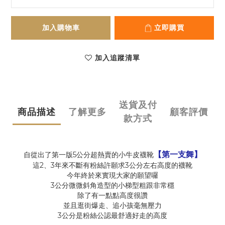
加入購物車
立即購買
加入追蹤清單
送貨及付
商品描述
了解更多
顧客評價
款方式
【第一支舞】
自從出了第一版5公分超熱賣的小牛皮襪靴
這2、3年來不斷有粉絲許願求3公分左右高度的襪靴
今年終於來實現大家的願望囉
3公分微微斜角造型的小梯型粗跟非常穩
除了有一點點高度很讚
並且逛街爆走、追小孩毫無壓力
3公分是粉絲公認最舒適好走的高度