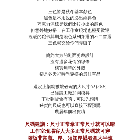
三色皆是秋冬基本顏色
黑色是不用說的必出經典色
巧克力深棕是我們比較少出的顏色
但意外地好搭，在工作室現場也極受歡迎
溫暖的駝卡其則是淺色系列穿搭的不二首選
三色就交給你們障礙了
簡約大方的鞋面剪裁設計
沒有過多花俏的線條
樸實無華的外觀
卻是冬天裡時尚穿搭的最佳單品
還沒上架就被敲破碗的大尺寸43(26.5)
已經請工廠加開模具
下批到貨會有唷，可以先預購
缺貨的尺碼也可以直接下標預購
農曆年前出貨唷
尺碼建議：尺寸正常拿正常尺寸就可以唷
工作室現場客人大多正常尺碼就可穿
腳板非常寬、厚、須加厚襪者拿大半號