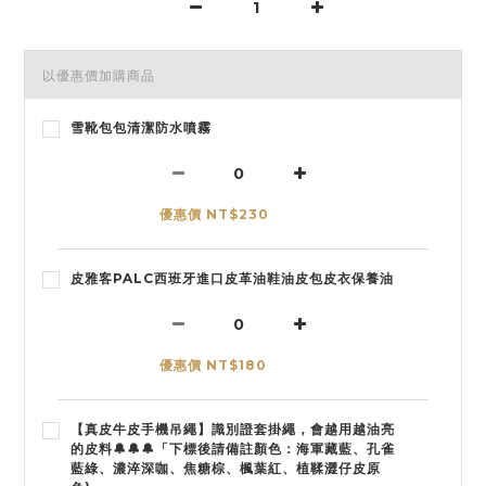
以優惠價加購商品
雪靴包包清潔防水噴霧
優惠價 NT$230
皮雅客PALC西班牙進口皮革油鞋油皮包皮衣保養油
優惠價 NT$180
【真皮牛皮手機吊繩】識別證套掛繩，會越用越油亮
的皮料🔔🔔🔔「下標後請備註顏色：海軍藏藍、孔雀
藍綠、濃淬深咖、焦糖棕、楓葉紅、植鞣澀仔皮原