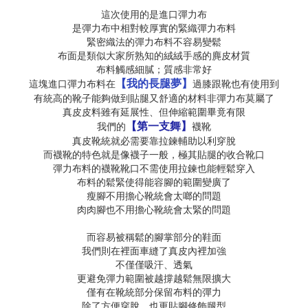
這次使用的是進口彈力布
是彈力布中相對較厚實的緊織彈力布料
緊密織法的彈力布料不容易變鬆
布面是類似大家所熟知的絨絨手感的麂皮材質
布料觸感細膩；質感非常好
【我的長腿夢】
這塊進口彈力布料在
過膝跟靴也有使用到
有統高的靴子能夠做到貼腿又舒適的材料非彈力布莫屬了
真皮皮料雖有延展性、但伸縮範圍畢竟有限
【第一支舞】
我們的
襪靴
真皮靴統就必需要靠拉鍊輔助以利穿脫
而襪靴的特色就是像襪子一般，極其貼腿的收合靴口
彈力布料的襪靴靴口不需使用拉鍊也能輕鬆穿入
布料的鬆緊使得能容腳的範圍變廣了
瘦腳不用擔心靴統會太啷的問題
肉肉腳也不用擔心靴統會太緊的問題
而容易被稱鬆的腳掌部分的鞋面
我們則在裡面車縫了真皮內裡加強
不僅僅吸汗、透氣
更避免彈力範圍被越撐越鬆無限擴大
僅有在靴統部分保留布料的彈力
除了方便穿脫、也更貼腳修飾腿型