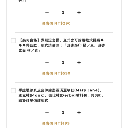
色)」
優惠價 NT$290
【幾何窗格】識別證套橫、直式含可拆兩截式掛繩🔔
🔔🔔共四款，款式請備註：「淺杏烙印 橫／直、淺杏
素面 橫／直」
優惠價 NT$590
手縫蠟線真皮皮件鑰匙圈瑪麗珍鞋(Mary Jane)、
孟克鞋(Monk)、德比鞋(Derby)材料包，共3款，
請於訂單備註款式
優惠價 NT$199