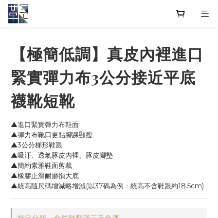
【極簡低調】真皮內裡進口
緊實彈力布3公分接近平底
襪靴短靴
▲進口緊實彈力布鞋面
▲彈力布靴口更貼腳踝顯瘦
▲3公分梯形鞋跟
▲吸汗、透氣豚皮內裡、豚皮腳墊
▲簡約素雅鞋面剪裁
▲橡膠止滑耐磨損大底
▲統高隨尺碼增減略增減(以37碼為例：統高不含鞋跟約18.5cm)