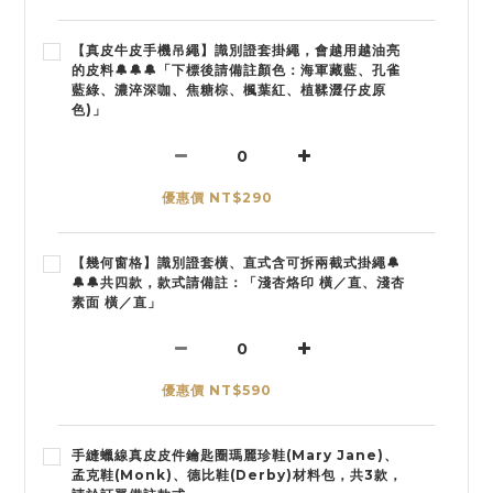
【真皮牛皮手機吊繩】識別證套掛繩，會越用越油亮
的皮料🔔🔔🔔「下標後請備註顏色：海軍藏藍、孔雀
藍綠、濃淬深咖、焦糖棕、楓葉紅、植鞣澀仔皮原
色)」
優惠價 NT$290
【幾何窗格】識別證套橫、直式含可拆兩截式掛繩🔔
🔔🔔共四款，款式請備註：「淺杏烙印 橫／直、淺杏
素面 橫／直」
優惠價 NT$590
手縫蠟線真皮皮件鑰匙圈瑪麗珍鞋(Mary Jane)、
孟克鞋(Monk)、德比鞋(Derby)材料包，共3款，