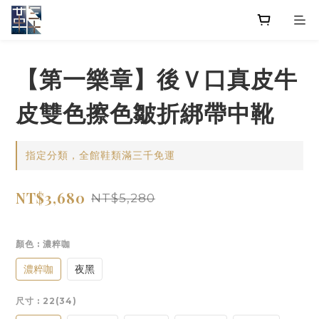
【第一樂章】後Ｖ口真皮牛
皮雙色擦色皺折綁帶中靴
指定分類，全館鞋類滿三千免運
NT$3,680
NT$5,280
顏色
: 濃粹咖
濃粹咖
夜黑
尺寸
: 22(34)