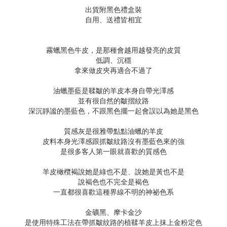
出貨附黑色禮盒裝
自用、送禮皆相宜
霧蠟黑色牛皮，是那種會越用越發亮的皮質
低調、沉穩
拿來做皮夾再適合不過了
油蠟墨藍是鞣皺的羊皮本身自帶光澤感
並有很自然的皺摺紋路
深沉靜謐的墨藍色，不跟黑色擺一起會誤以為她是黑色
質感灰是很雅帶點點油蠟的羊皮
皮料本身光澤感跟抓皺紋路沒有墨藍色來的強
是很多客人第一眼就喜歡的質感色
羊皮橄欖褐說她是綠也不是、說她是黃也不是
說褐色也不完全是褐色
一直都很喜歡這種界線不明的神祕色系
金礦黑、摩卡金沙
是使用特殊工法在帶抓皺紋路的植鞣羊皮上抹上金粉定色