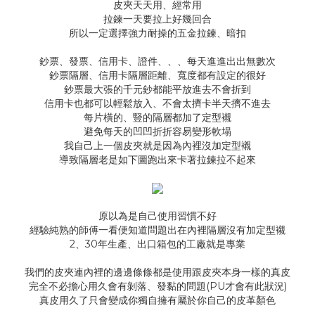
皮夾天天用、經常用
拉鍊一天要拉上好幾回合
所以一定選擇強力耐操的五金拉鍊、暗扣
鈔票、發票、信用卡、證件、、、每天進進出出無數次
鈔票隔層、信用卡隔層距離、寬度都有設定的很好
鈔票最大張的千元鈔都能平放進去不會折到
信用卡也都可以輕鬆放入、不會太擠卡半天擠不進去
每片橫的、豎的隔層都加了定型襯
避免每天的凹凹折折容易變形軟塌
我自己上一個皮夾就是因為內裡沒加定型襯
導致隔層老是如下圖跑出來卡著拉鍊拉不起來
原以為是自己使用習慣不好
經驗純熟的師傅一看便知道問題出在內裡隔層沒有加定型襯
2、30年生產、出口箱包的工廠就是專業
我們的皮夾連內裡的邊邊條條都是使用跟皮夾本身一樣的真皮
完全不必擔心用久會有剝落、發黏的問題(PU才會有此狀況)
真皮用久了只會變成你獨自擁有屬於你自己的皮革顏色