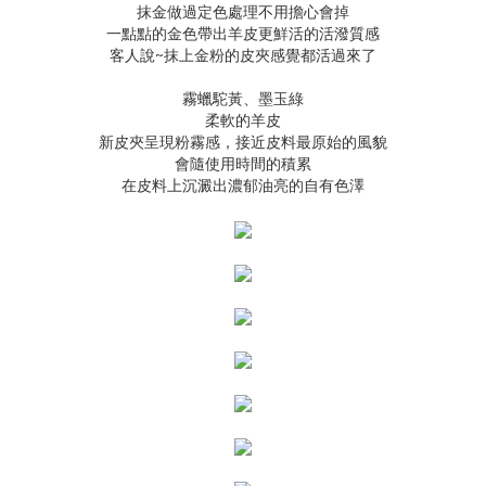
抹金做過定色處理不用擔心會掉
一點點的金色帶出羊皮更鮮活的活潑質感
客人說~抹上金粉的皮夾感覺都活過來了
霧蠟駝黃、墨玉綠
柔軟的羊皮
新皮夾呈現粉霧感，接近皮料最原始的風貌
會隨使用時間的積累
在皮料上沉澱出濃郁油亮的自有色澤