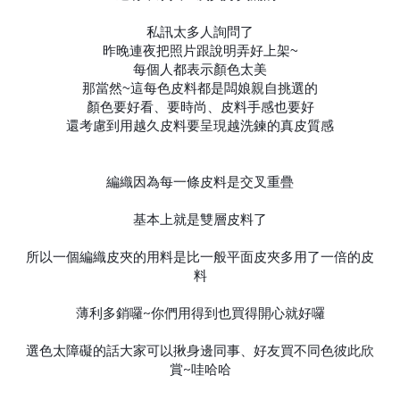
私訊太多人詢問了
昨晚連夜把照片跟說明弄好上架~
每個人都表示顏色太美
那當然~這每色皮料都是闆娘親自挑選的
顏色要好看、要時尚、皮料手感也要好
還考慮到用越久皮料要呈現越洗鍊的真皮質感
編織因為每一條皮料是交叉重疊
基本上就是雙層皮料了
所以一個編織皮夾的用料是比一般平面皮夾多用了一倍的皮
料
薄利多銷囉~你們用得到也買得開心就好囉
選色太障礙的話大家可以揪身邊同事、好友買不同色彼此欣
賞~哇哈哈