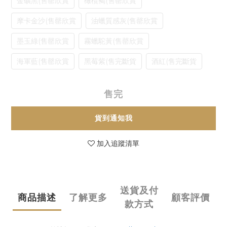
金礦黑(售罄欣賞
橄欖褐(售罄欣賞
摩卡金沙(售罄欣賞
油蠟質感灰(售罄欣賞
墨玉綠(售罄欣賞
霧蠟駝黃(售罄欣賞
海軍藍(售罄欣賞
黑莓紫(售完斷貨
酒紅(售完斷貨
售完
貨到通知我
加入追蹤清單
送貨及付
商品描述
了解更多
顧客評價
款方式