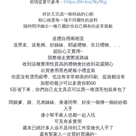
前情提要可參考：
https://lihi.biz/NyfKg
終於又完成一樁粉絲的心願
精心挑選每一塊不同屬性的皮料
隨時間淬鍊出一種只屬於你自己獨有的皮革風貌
送禮自用兩相宜
送男友、送爸媽、好姊妹、耶誕禮物、生日禮物、、、
超貼心又實用~
我整個走實際派路線
收到這種實用性質高的禮物會比收到花還開心
出貨會用黑色硬板小禮盒裝
但是沒有漂亮緞帶、也沒有非常精美的印刷、提袋都沒有
加那些最少可以多賣你$500
5百省下來，你們自己去文具店可以買一堆漂亮包裝來包了
闆娘爹、娘、兄弟姊妹、身邊同學、好友一個傳一個紛紛都
入手
連小幫手家人也都一起入坑
可見有多實用
週末已經許多人迫不及待到工作室搶先入手了
還有幫家人一次買好買滿的~