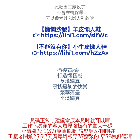
此款因工廠收了
不會在補貨囉
可以參考其它懶人鞋款唷
【慵懶沙發】羊皮懶人鞋
👉 https://lihi1.com/slfWc
【不能沒有你】小牛皮懶人鞋
👉 https://lihi1.com/hZzAv
微復古設計
打造懷舊感
反璞歸真
尋找最初的快樂
繁華落盡
平淡歸真
尺碼正常，建議拿原本尺吋就可以唷
工作室試穿的客人寬厚腳板有的拿大一碼，
小編腳23.5(37)瘦薄腳板 這雙穿37剛剛好
工廠老闆娘23.5(37)寬厚腳板穿37蠻緊的 穿38較舒適唷