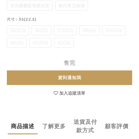
水洗霧霾藍售罄欣賞
銀白售完無補
尺寸
: 35(22.5)
35(22.5)
36(23)
37(23.5)
38(24)
39(24.5)
40(25)
41(25.5)
42(26)
售完
貨到通知我
加入追蹤清單
送貨及付
商品描述
了解更多
顧客評價
款方式