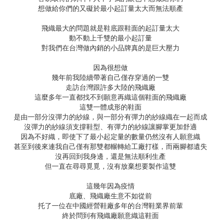
想做給你們的又礙於最小起訂量太大而無法順產
飛織最大的問題就是鞋底跟鞋面的起訂量太大
動不動上千雙的最小起訂量
對我們在台灣做內銷的小品牌真的是巨大壓力
因為很想做
幾年前我陸續帶著自己僅存穿過的一雙
走訪台灣跟許多大陸的飛織廠
這麼多年一直都找不到願意再織這個鞋面的飛織廠
這雙一體成形的鞋面
是由一部分沒彈力的紗線，與一部分有彈力的紗線織在一起而成
沒彈力的紗線須支撐鞋型、有彈力的紗線讓腳掌更加舒適
因為不好織，即使下了最小起定量的數量仍然沒有人願意織
甚至到後來連我自己僅有那雙都輾轉給工廠打樣，而兩腳都遺失
沒再回到我身邊，還是無法順利生產
但一直在尋尋覓覓，沒有放棄想要製作這雙
這幾年因為疫情
底廠、飛織廠生意不如從前
托了一位在中國經營鞋廠多年的台灣鞋業界前輩
終於問到有飛織廠願意織這鞋面