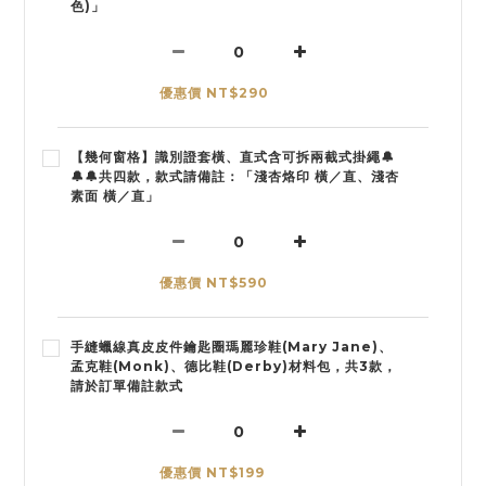
色)」
優惠價 NT$290
【幾何窗格】識別證套橫、直式含可拆兩截式掛繩🔔
🔔🔔共四款，款式請備註：「淺杏烙印 橫／直、淺杏
素面 橫／直」
優惠價 NT$590
手縫蠟線真皮皮件鑰匙圈瑪麗珍鞋(Mary Jane)、
孟克鞋(Monk)、德比鞋(Derby)材料包，共3款，
請於訂單備註款式
優惠價 NT$199