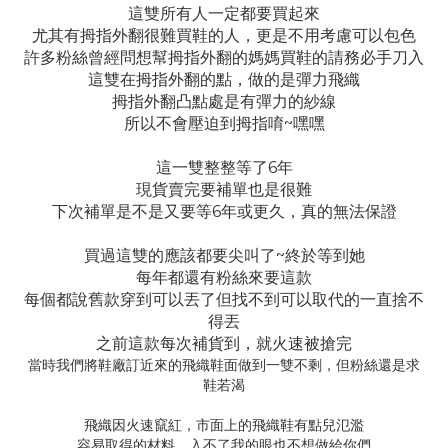
這雙所有人一定都要買起來
尤其有拇指外翻很難買鞋的人，更是不用考慮可以包色
許多粉絲曾經問想幫拇指外翻的媽媽買鞋的請務必手刀入
這雙在拇指外翻的點，做的是彈力飛織
拇指外翻凸點處是有彈力的紗線
所以不會壓迫到拇指唷~嘿嘿
這一雙整整等了6年
現貨賣完要補單也是很難
下次補單是不是又要等6年或更久，真的無法保證
買過這雙的應該都要尖叫了~終於等到她
每年都還有粉絲來要這款
每個都說舊款穿到可以丟了但找不到可以取代的一直捨不
得丟
之前這款每次補貨到，就火速被搶完
當時我們將鞋廠訂近來的飛織鞋面做到一雙不剩，但粉絲還是求
鞋若渴
飛織因火速竄紅，市面上的飛織鞋有點兒氾濫
容易取得的材料，入不了我的眼也不想做給你們