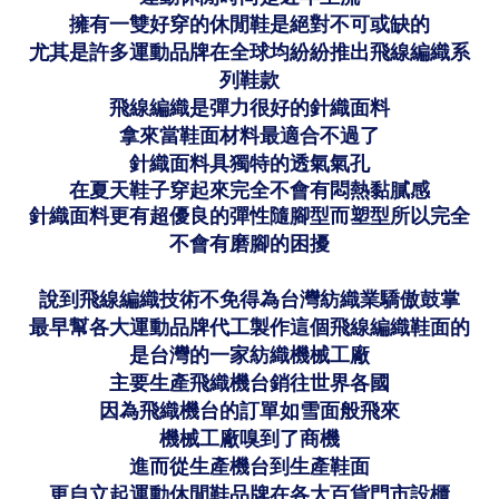
擁有一雙好穿的休閒鞋是絕對不可或缺的
尤其是
許多運動品牌在全球均紛紛推出
飛線編織系
列鞋款
飛線編織是彈力很好的針織面料
拿來當鞋面材料最適合不過了
針織面料具獨特的透氣氣孔
在夏天鞋子穿起來完全不會有悶熱黏膩感
針織面料更有超優良的彈性隨腳型而塑型所以完全
不會有磨腳的困擾
說到飛線編織技術不免得為台灣紡織業驕傲鼓掌
最早幫各大運動品牌代工製作這個飛線編織鞋面的
是台灣的一家紡織機械工廠
主要生產飛織機台銷往世界各國
因為飛織機台的訂單如雪面般飛來
機械工廠嗅到了商機
進而從生產機台到生產鞋面
更自立起運動休閒鞋品牌在各大百貨門市設櫃