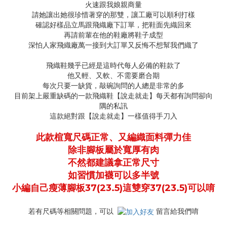
火速跟我娘親商量
請她讓出她很珍惜著穿的那雙，讓工廠可以順利打樣
確認好樣品立馬跟飛織廠下訂單，把鞋面先織回來
再請前輩在他的鞋廠將鞋子成型
深怕人家飛織廠萬一接到大訂單又反悔不想幫我們織了
飛織鞋幾乎已經是這時代每人必備的鞋款了
他又輕、又軟、不需要磨合期
每次只要一缺貨，敲碗詢問的人總是非常的多
目前架上嚴重缺碼的一款飛織鞋【說走就走】每天都有詢問卻向
隅的私訊
這款絕對跟【說走就走】一樣值得手刀入
此款楦寬尺碼正常、又編織面料彈力佳
除非腳板屬於寬厚有肉
不然都建議拿正常尺寸
如習慣加襪可以多半號
小編自己瘦薄腳板37(23.5)這雙穿37(23.5)可以唷
若有尺碼等相關問題，可以
留言給我們唷