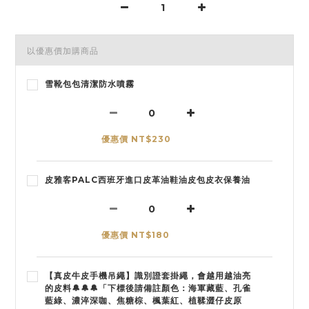
以優惠價加購商品
雪靴包包清潔防水噴霧
優惠價 NT$230
皮雅客PALC西班牙進口皮革油鞋油皮包皮衣保養油
優惠價 NT$180
【真皮牛皮手機吊繩】識別證套掛繩，會越用越油亮
的皮料🔔🔔🔔「下標後請備註顏色：海軍藏藍、孔雀
藍綠、濃淬深咖、焦糖棕、楓葉紅、植鞣澀仔皮原