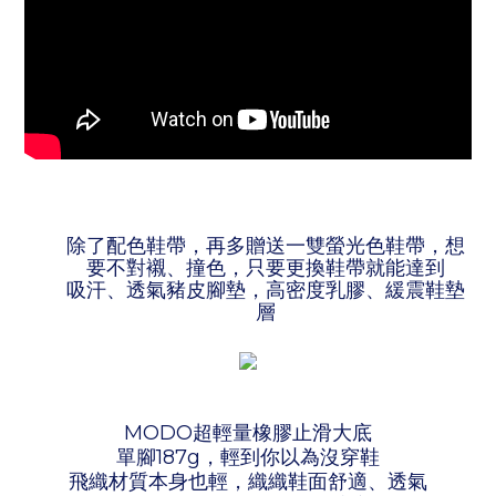
除了配色鞋帶，再多贈送一雙螢光色鞋帶，想
要不對襯、撞色，只要更換鞋帶就能達到
吸汗、透氣豬皮腳墊，高密度乳膠、緩震鞋墊
層
MODO超輕量橡膠止滑大底
單腳187g，輕到你以為沒穿鞋
飛織材質本身也輕，織織鞋面舒適、透氣