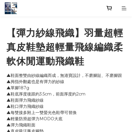
【彈力紗線飛織】羽量超輕
真皮鞋墊超輕量飛線編織柔
軟休閒運動飛織鞋
▲鞋面整雙由紗線編織而成，無港寶設計，不磨腳趾、不磨腳跟
▲拇指外翻處也是有彈力的紗線
▲單腳187g
▲鞋底厚度後跟約3.5cm，前面厚度約2cm
▲鞋面彈力飛織紗線
▲鞋口彈力飛織紗線
▲每雙接多附上一雙螢光色鞋帶可替換
▲輕量防滑超彈力MODO大底
▲彈力飛織鞋面
▲真皮吸汗豚皮腳墊