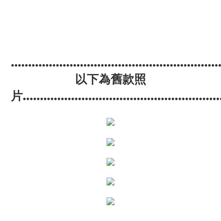
............................................................
以下為舊款照
片.........................................................
.